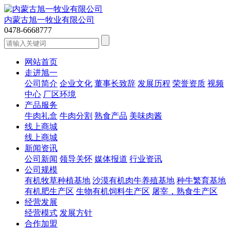
内蒙古旭一牧业有限公司
0478-6668777
网站首页
走进旭一
公司简介
企业文化
董事长致辞
发展历程
荣誉资质
视频
中心
厂区环境
产品服务
牛肉礼盒
牛肉分割
熟食产品
美味肉酱
线上商城
线上商城
新闻资讯
公司新闻
领导关怀
媒体报道
行业资讯
公司规模
有机牧草种植基地
沙漠有机肉牛养殖基地
种牛繁育基地
有机肥生产区
生物有机饲料生产区
屠宰，熟食生产区
经营发展
经营模式
发展方针
合作加盟