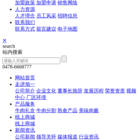
加盟政策
加盟申请
销售网络
人力资源
人才理念
员工风采
招聘信息
联系我们
联系方式
留言建议
电子地图
✕
search
站内搜索
0478-6668777
网站首页
走进旭一
公司简介
企业文化
董事长致辞
发展历程
荣誉资质
视频
中心
厂区环境
产品服务
牛肉礼盒
牛肉分割
熟食产品
美味肉酱
线上商城
线上商城
新闻资讯
公司新闻
领导关怀
媒体报道
行业资讯