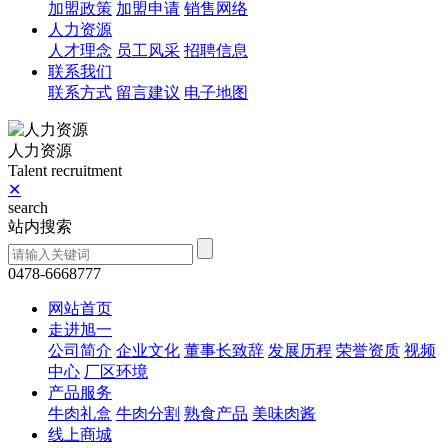
加盟政策
加盟申请
销售网络
人力资源
人才理念
员工风采
招聘信息
联系我们
联系方式
留言建议
电子地图
人力资源
Talent recruitment
✕
search
站内搜索
0478-6668777
网站首页
走进旭一
公司简介
企业文化
董事长致辞
发展历程
荣誉资质
视频
中心
厂区环境
产品服务
牛肉礼盒
牛肉分割
熟食产品
美味肉酱
线上商城