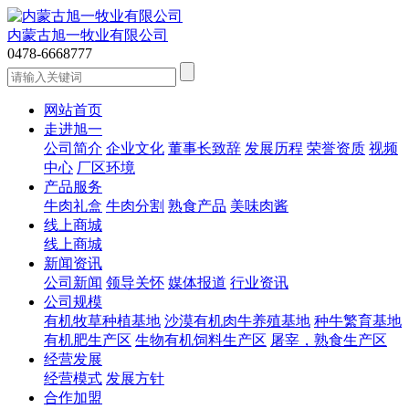
内蒙古旭一牧业有限公司
0478-6668777
网站首页
走进旭一
公司简介
企业文化
董事长致辞
发展历程
荣誉资质
视频
中心
厂区环境
产品服务
牛肉礼盒
牛肉分割
熟食产品
美味肉酱
线上商城
线上商城
新闻资讯
公司新闻
领导关怀
媒体报道
行业资讯
公司规模
有机牧草种植基地
沙漠有机肉牛养殖基地
种牛繁育基地
有机肥生产区
生物有机饲料生产区
屠宰，熟食生产区
经营发展
经营模式
发展方针
合作加盟