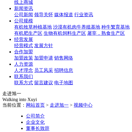
线上商城
新闻资讯
公司新闻
领导关怀
媒体报道
行业资讯
公司规模
有机牧草种植基地
沙漠有机肉牛养殖基地
种牛繁育基地
有机肥生产区
生物有机饲料生产区
屠宰，熟食生产区
经营发展
经营模式
发展方针
合作加盟
加盟政策
加盟申请
销售网络
人力资源
人才理念
员工风采
招聘信息
联系我们
联系方式
留言建议
电子地图
走进旭一
Walking into Xuyi
当前位置：
网站首页
>
走进旭一
>
视频中心
公司简介
企业文化
董事长致辞