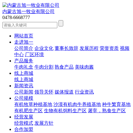
内蒙古旭一牧业有限公司
0478-6668777
网站首页
走进旭一
公司简介
企业文化
董事长致辞
发展历程
荣誉资质
视频
中心
厂区环境
产品服务
牛肉礼盒
牛肉分割
熟食产品
美味肉酱
线上商城
线上商城
新闻资讯
公司新闻
领导关怀
媒体报道
行业资讯
公司规模
有机牧草种植基地
沙漠有机肉牛养殖基地
种牛繁育基地
有机肥生产区
生物有机饲料生产区
屠宰，熟食生产区
经营发展
经营模式
发展方针
合作加盟