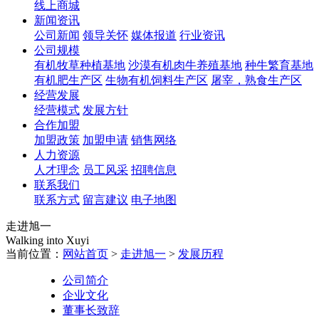
线上商城
新闻资讯
公司新闻
领导关怀
媒体报道
行业资讯
公司规模
有机牧草种植基地
沙漠有机肉牛养殖基地
种牛繁育基地
有机肥生产区
生物有机饲料生产区
屠宰，熟食生产区
经营发展
经营模式
发展方针
合作加盟
加盟政策
加盟申请
销售网络
人力资源
人才理念
员工风采
招聘信息
联系我们
联系方式
留言建议
电子地图
走进旭一
Walking into Xuyi
当前位置：
网站首页
>
走进旭一
>
发展历程
公司简介
企业文化
董事长致辞