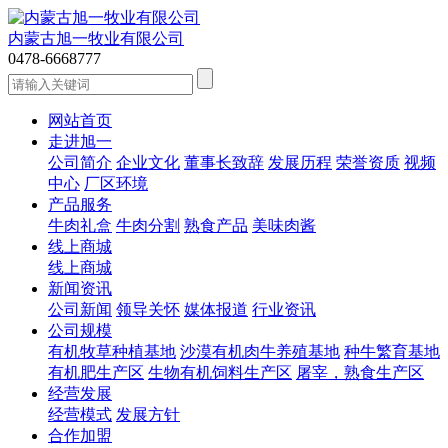
内蒙古旭一牧业有限公司
0478-6668777
网站首页
走进旭一
公司简介
企业文化
董事长致辞
发展历程
荣誉资质
视频
中心
厂区环境
产品服务
牛肉礼盒
牛肉分割
熟食产品
美味肉酱
线上商城
线上商城
新闻资讯
公司新闻
领导关怀
媒体报道
行业资讯
公司规模
有机牧草种植基地
沙漠有机肉牛养殖基地
种牛繁育基地
有机肥生产区
生物有机饲料生产区
屠宰，熟食生产区
经营发展
经营模式
发展方针
合作加盟