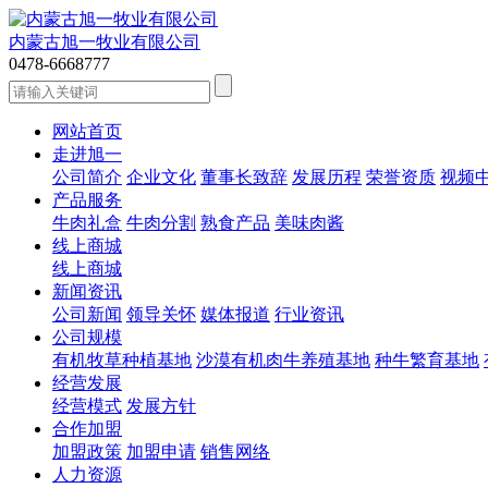
内蒙古旭一牧业有限公司
0478-6668777
网站首页
走进旭一
公司简介
企业文化
董事长致辞
发展历程
荣誉资质
视频
产品服务
牛肉礼盒
牛肉分割
熟食产品
美味肉酱
线上商城
线上商城
新闻资讯
公司新闻
领导关怀
媒体报道
行业资讯
公司规模
有机牧草种植基地
沙漠有机肉牛养殖基地
种牛繁育基地
经营发展
经营模式
发展方针
合作加盟
加盟政策
加盟申请
销售网络
人力资源